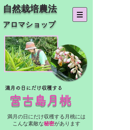
​自然栽培農法
アロマショップ
​満月の日にだけ収穫する
宮古島月桃
満月の日にだけ収穫する月桃には
こんな素敵な
秘密
があります